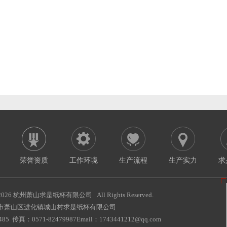
荣誉资质
工作环境
生产流程
生产实力
求
2026 杭州萧山求是纸杯有限公司 All Rights Reserved.
市萧山区进化镇城山村求是纸杯有限公司
85 传真：0571-82479987Email：1743441212@qq.com