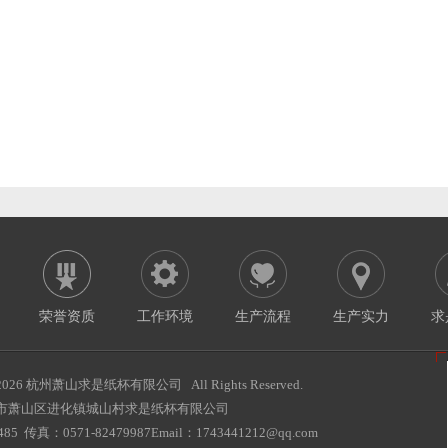
荣誉资质
工作环境
生产流程
生产实力
求
2026 杭州萧山求是纸杯有限公司 All Rights Reserved.
市萧山区进化镇城山村求是纸杯有限公司
85 传真：0571-82479987Email：1743441212@qq.com