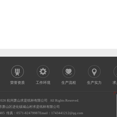
荣誉资质
工作环境
生产流程
生产实力
求
2026 杭州萧山求是纸杯有限公司 All Rights Reserved.
市萧山区进化镇城山村求是纸杯有限公司
85 传真：0571-82479987Email：1743441212@qq.com